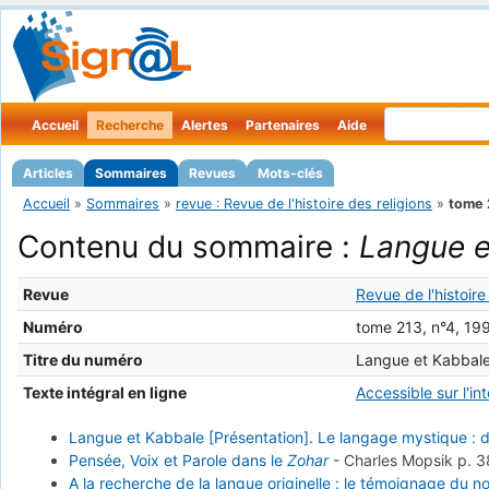
Accueil
Recherche
Alertes
Partenaires
Aide
Articles
Sommaires
Revues
Mots-clés
Accueil
»
Sommaires
»
revue : Revue de l'histoire des religions
»
tome 
Contenu du sommaire :
Langue e
Revue
Revue de l'histoire
Numéro
tome 213, n°4, 19
Titre du numéro
Langue et Kabbale
Texte intégral en ligne
Accessible sur l'in
Langue et Kabbale [Présentation]. Le langage mystique : d
Pensée, Voix et Parole dans le
Zohar
-
Charles Mopsik
p. 
A la recherche de la langue originelle : le témoignage du n