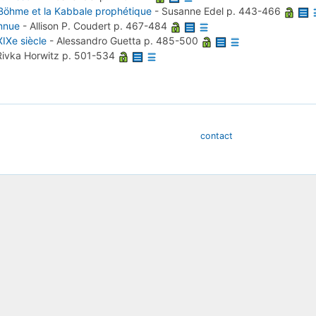
 Böhme et la Kabbale prophétique
-
Susanne Edel
p. 443-466
onnue
-
Allison P. Coudert
p. 467-484
XIXe siècle
-
Alessandro Guetta
p. 485-500
Rivka Horwitz
p. 501-534
contact