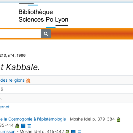
213, n°4, 1996
t Kabbale.
 des religions
96
.
ternet
e la Cosmogonie à l'épistémologie
-
Moshe Idel
p. 379-384
385-414
ourrisson
-
Moshe Idel
p. 415-442