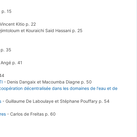
t
p. 15
Vincent Kitio
p. 22
jimtoloum et Kouraichi Said Hassani
p. 25
e
p. 35
l Angé
p. 41
 44
TI
-
Denis Dangaix et Macoumba Diagne
p. 50
opération décentralisée dans les domaines de l'eau et de
s
-
Guillaume De Laboulaye et Stéphane Pouffary
p. 54
ires
-
Carlos de Freitas
p. 60