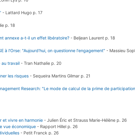
"
-
Lattard Hugo
p. 17
lie
p. 18
annexe a-t-il un effet libératoire?
-
Beljean Laurent
p. 18
E à l'Orse: "Aujourd'hui, on questionne l'engagement"
-
Massieu Sop
 au travail
-
Tran Nathalie
p. 20
ner les risques
-
Sequeira Martins Gilmar
p. 21
anagement Research: "Le mode de calcul de la prime de participatio
r et vivre en harmonie
-
Julien Éric et Strauss Marie-Hélène
p. 26
 de vue économique
-
Rapport Hillel
p. 26
dividuelles
-
Petit Franck
p. 26