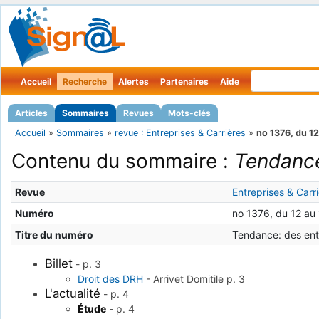
Accueil
Recherche
Alertes
Partenaires
Aide
Articles
Sommaires
Revues
Mots-clés
Accueil
»
Sommaires
»
revue : Entreprises & Carrières
»
no 1376, du 1
Contenu du sommaire :
Tendance
Revue
Entreprises & Carr
Numéro
no 1376, du 12 au
Titre du numéro
Tendance: des entr
Billet
-
p. 3
Droit des DRH
-
Arrivet Domitile
p. 3
L'actualité
-
p. 4
Étude
-
p. 4