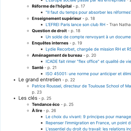
Réforme de l'hôpital
-
p. 17
"Il faut du temps pour absorber les réformes
Enseignement supérieur
-
p. 18
L'EFREI Paris lance son club RH
-
Tran Natha
Question de droit
-
p. 18
Un solde de compte renvoyant à un document 
Enquêtes internes
-
p. 19
Lydie Recorbet, chargée de mission RH et RS
Aménagement de bureau
-
p. 20
ICADE fait rimer "flex office" et qualité de vie
Santé
-
p. 21
ISO 45001: une norme pour anticiper et élimi
Le grand entretien
-
p. 22
Patrice Roussel, directeur de Toulouse School of M
p. 23
Les clés
-
p. 25
Tendance éco
-
p. 25
À lire
-
p. 26
Le choix du vivant: 9 principes pour manage
Repenser l'immigration en France, un point
L'essentiel du droit du travail: les relations in