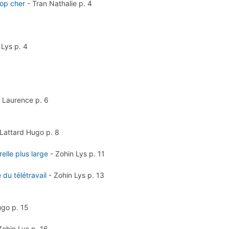
rop cher
-
Tran Nathalie
p. 4
 Lys
p. 4
l Laurence
p. 6
Lattard Hugo
p. 8
relle plus large
-
Zohin Lys
p. 11
 du télétravail
-
Zohin Lys
p. 13
Hugo
p. 15
Zohin Lys
p. 16