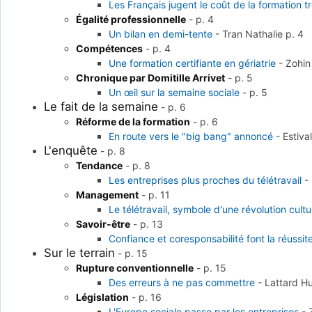
Les Français jugent le coût de la formation t
Égalité professionnelle
-
p. 4
Un bilan en demi-tente
-
Tran Nathalie
p. 4
Compétences
-
p. 4
Une formation certifiante en gériatrie
-
Zohin
Chronique par Domitille Arrivet
-
p. 5
Un œil sur la semaine sociale
-
p. 5
Le fait de la semaine
-
p. 6
Réforme de la formation
-
p. 6
En route vers le "big bang" annoncé
-
Estiva
L'enquête
-
p. 8
Tendance
-
p. 8
Les entreprises plus proches du télétravail
-
Management
-
p. 11
Le télétravail, symbole d'une révolution cultu
Savoir-être
-
p. 13
Confiance et coresponsabilité font la réussite
Sur le terrain
-
p. 15
Rupture conventionnelle
-
p. 15
Des erreurs à ne pas commettre
-
Lattard 
Législation
-
p. 16
L'Europe sociale passe par les entreprises
-