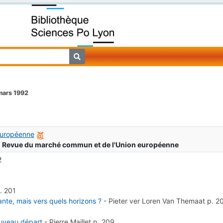
mars 1992
européenne
:
Revue du marché commun et de l'Union européenne
2
. 201
ante, mais vers quels horizons ?
-
Pieter ver Loren Van Themaat
p. 2
ouveau départ
-
Pierre Maillet
p. 209