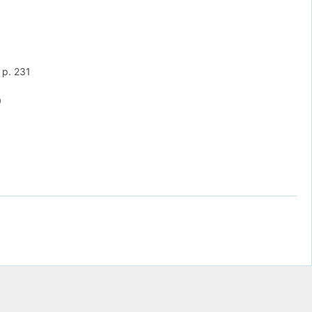
n
p. 231
0