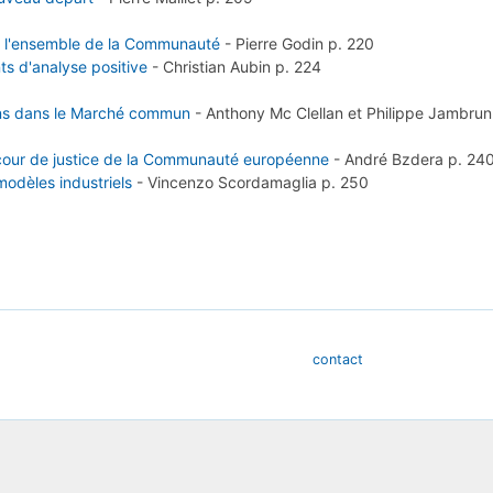
ans l'ensemble de la Communauté
-
Pierre Godin
p. 220
s d'analyse positive
-
Christian Aubin
p. 224
ions dans le Marché commun
-
Anthony Mc Clellan et Philippe Jambru
la cour de justice de la Communauté européenne
-
André Bzdera
p. 24
odèles industriels
-
Vincenzo Scordamaglia
p. 250
contact