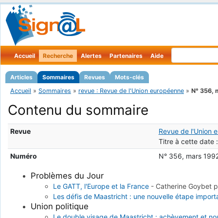
Accueil
Recherche
Alertes
Partenaires
Aide
Articles
Sommaires
Revues
Mots-clés
Accueil
»
Sommaires
»
revue : Revue de l'Union européenne
»
N° 356, 
Contenu du sommaire
Revue
Revue de l'Union 
Titre à cette date 
Numéro
N° 356, mars 199
Problèmes du Jour
Le GATT, l'Europe et la France
-
Catherine Goybet
p
Les défis de Maastricht : une nouvelle étape import
Union politique
Le double visage de Maastricht : achèvement et n