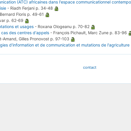
nication (ATC) africaines dans l'espace communicationnel contempo
isie
-
Riadh Ferjani
p. 34-48
Bernard Floris
p. 49-61
var
p. 62-69
tations et usages
-
Roxana Ologeanu
p. 70-82
e cas des centres d'appels
-
François Pichault, Marc Zune
p. 83-96
t-Amand, Gilles Pronovost
p. 97-103
gies d'information et de communication et mutations de l'agriculture
contact