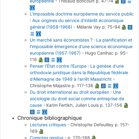
européenne
-
Thibaud Boncourt
p. 47-74
L'impossible doctrine européenne du service public
: Aux origines du service d'intérêt économique
général (1958-1968)
-
Mélanie Vay
p. 75-94
Un marché sans économistes ? : La planification et
l'impossible émergence d'une science économique
européenne (1957-1967)
-
Hugo Canihac
p. 95-
116
Penser l'État contre l'Europe : La genèse d'une
orthodoxie juridique dans la République fédérale
d'Allemagne de 1949 à l'arrêt Maastricht
-
Christophe Majastre
p. 117-136
Du droit international au droit européen : Une
sociologie du droit social comme entreprise de
cause
-
Karim Fertikh, Julien Louis
p. 137-156
Chronique bibliographique
Lectures critiques
-
Christophe Defeuilley
p. 157-
169
Comptes rendus
-
p. 170-188