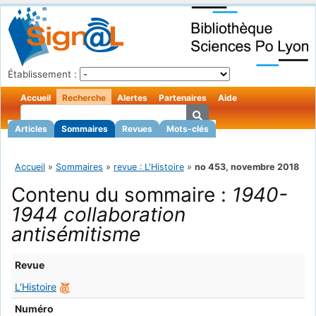
Établissement :
Accueil
Recherche
Alertes
Partenaires
Aide
Articles
Sommaires
Revues
Mots-clés
Accueil
»
Sommaires
»
revue : L'Histoire
»
no 453, novembre 2018
Contenu du sommaire :
1940-
1944 collaboration
antisémitisme
Revue
L'Histoire
Numéro