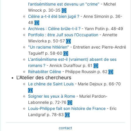
l'antisémitisme est devenu un "crime"
-
Michel
Winock
p. 30-35
Céline a-t-il été bien jugé ?
-
Anne Simonin
p. 36-
48
Archives : Céline brûle-t-il ?
-
Yann Potin
p. 48-49
Portfolio : être Juif sous l'Occupation
-
Annette
Wieviorka
p. 50-57
"Un racisme hitlérien"
-
Entretien avec Pierre-André
Taguieff
p. 58-60
L'antisémitisme est-il (vraiment) absent de ses
romans ?
-
Annick Duraffour
p. 61
Réhabiliter Céline
-
Philippe Roussin
p. 62
L'Atelier des chercheurs
Le chêne de Saint Louis
-
Marie Dejoux
p. 66-70
Soigner les yeux à Rome
-
Muriel Pardon-
Labonnelie
p. 72-76
Louis-Philippe fait son histoire de France
-
Eric
Landgraf
p. 78-83
contact