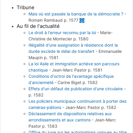
Tribune
Mais où est passée la banque de la démocratie ?
-
Romain Rambaud
p. 1577
Au fil de l'actualité
Le droit à l'erreur reconnu par la loi
-
Marie-
Christine de Montecler
p. 1580
Illégalité d'une assignation à résidence dont la
durée excède le délai de transfert
-
Emmanuelle
Maupin
p. 1581
La loi Asile et immigration achève son parcours
chaotique
-
Jean-Marc Pastor
p. 1581
Conditions d'octroi de l'avantage spécifique
d'ancienneté
-
Carine Biget
p. 1582
Effets d'un défaut de publication d'une circulaire
-
p. 1582
Les policiers municipaux continueront à porter des
caméras-piétons
-
Jean-Marc Pastor
p. 1582
Déclassement de dispositions relatives aux
arrondissements et aux cantons
-
Jean-Marc
Pastor
p. 1583
Office du juge sur les autorisations uniques au titre