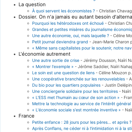
La question
À quoi servent les économistes ?
-
Christian Chava
Dossier. On n'a jamais eu autant besoin d'alterna
Pourquoi les hétérodoxes ont échoué
-
Christian C
Grandes et petites misères du journalisme économi
Une autre économie, oui, mais laquelle ?
-
Céline M
Petit journal deviendra grand
-
Jean-Marie Charon
« Même sans capitalistes pour le soutenir, notre navi
L'économie autrement
Une autre sortie de crise
-
Jérémy Dousson, Naïri 
« Montrer l'exemple »
-
Jérôme Saddier, Naïri Naha
Le soin est une question de liens
-
Céline Mouzon
p
Une coopérative branchée sur les renouvelables
-
A
Du bio pour les quartiers populaires
-
Justin Delépi
Une conciergerie solidaire pour les territoires
-
Naïr
« L'ESS met l'humain au cœur de son action »
-
Fra
Mettre la technologie au service de l'intérêt général
« L'économie sociale s'est montrée inventive »
-
Naï
France
Petite enfance : 28 jours pour les pères… et après ?
Après Conflans, ne céder ni à l'intimidation ni à la s