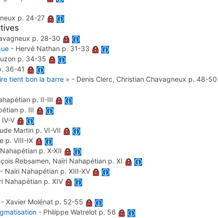
gneux
p. 24-27
tives
havagneux
p. 28-30
que
-
Hervé Nathan
p. 31-33
ouzon
p. 34-35
p. 36-41
re tient bon la barre »
-
Denis Clerc, Christian Chavagneux
p. 48-5
Nahapétian
p. II-III
pétian
p. III
. IV-V
ude Martin
p. VI-VII
ne
p. VIII-IX
i Nahapétian
p. X-XII
nçois Rebsamen, Naïri Nahapétian
p. XI
-
Naïri Nahapétian
p. XIII-XV
ri Nahapétian
p. XIV
-
Xavier Molénat
p. 52-55
tigmatisation
-
Philippe Watrelot
p. 56