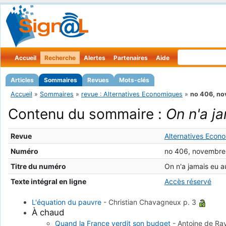
Accueil
Recherche
Alertes
Partenaires
Aide
Articles
Sommaires
Revues
Mots-clés
Accueil
»
Sommaires
»
revue : Alternatives Economiques
»
no 406, n
Contenu du sommaire :
On n'a ja
Revue
Alternatives Econ
Numéro
no 406, novembre
Titre du numéro
On n'a jamais eu a
Texte intégral en ligne
Accès réservé
L'équation du pauvre
-
Christian Chavagneux
p. 3
À chaud
Quand la France verdit son budget
-
Antoine de Ra