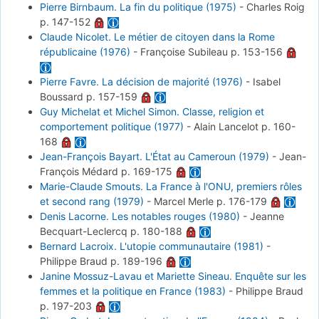
Pierre Birnbaum. La fin du politique (1975)
-
Charles Roig
p. 147-152
Claude Nicolet. Le métier de citoyen dans la Rome
républicaine (1976)
-
Françoise Subileau
p. 153-156
Pierre Favre. La décision de majorité (1976)
-
Isabel
Boussard
p. 157-159
Guy Michelat et Michel Simon. Classe, religion et
comportement politique (1977)
-
Alain Lancelot
p. 160-
168
Jean-François Bayart. L'État au Cameroun (1979)
-
Jean-
François Médard
p. 169-175
Marie-Claude Smouts. La France à l'ONU, premiers rôles
et second rang (1979)
-
Marcel Merle
p. 176-179
Denis Lacorne. Les notables rouges (1980)
-
Jeanne
Becquart-Leclercq
p. 180-188
Bernard Lacroix. L'utopie communautaire (1981)
-
Philippe Braud
p. 189-196
Janine Mossuz-Lavau et Mariette Sineau. Enquête sur les
femmes et la politique en France (1983)
-
Philippe Braud
p. 197-203