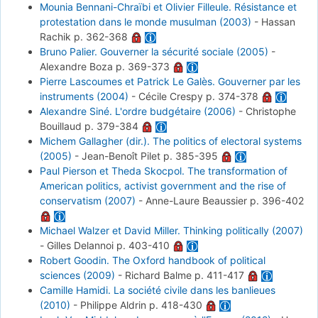
Mounia Bennani-Chraïbi et Olivier Filleule. Résistance et
protestation dans le monde musulman (2003)
-
Hassan
Rachik
p. 362-368
Bruno Palier. Gouverner la sécurité sociale (2005)
-
Alexandre Boza
p. 369-373
Pierre Lascoumes et Patrick Le Galès. Gouverner par les
instruments (2004)
-
Cécile Crespy
p. 374-378
Alexandre Siné. L'ordre budgétaire (2006)
-
Christophe
Bouillaud
p. 379-384
Michem Gallagher (dir.). The politics of electoral systems
(2005)
-
Jean-Benoît Pilet
p. 385-395
Paul Pierson et Theda Skocpol. The transformation of
American politics, activist government and the rise of
conservatism (2007)
-
Anne-Laure Beaussier
p. 396-402
Michael Walzer et David Miller. Thinking politically (2007)
-
Gilles Delannoi
p. 403-410
Robert Goodin. The Oxford handbook of political
sciences (2009)
-
Richard Balme
p. 411-417
Camille Hamidi. La société civile dans les banlieues
(2010)
-
Philippe Aldrin
p. 418-430