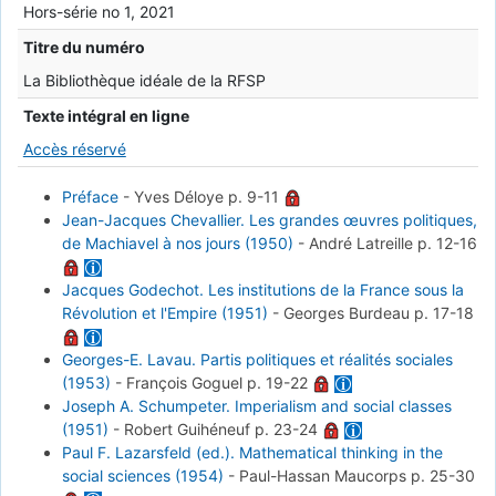
Hors-série no 1, 2021
Titre du numéro
La Bibliothèque idéale de la RFSP
Texte intégral en ligne
Accès réservé
Préface
-
Yves Déloye
p. 9-11
Jean-Jacques Chevallier. Les grandes œuvres politiques,
de Machiavel à nos jours (1950)
-
André Latreille
p. 12-16
Jacques Godechot. Les institutions de la France sous la
Révolution et l'Empire (1951)
-
Georges Burdeau
p. 17-18
Georges-E. Lavau. Partis politiques et réalités sociales
(1953)
-
François Goguel
p. 19-22
Joseph A. Schumpeter. Imperialism and social classes
(1951)
-
Robert Guihéneuf
p. 23-24
Paul F. Lazarsfeld (ed.). Mathematical thinking in the
social sciences (1954)
-
Paul-Hassan Maucorps
p. 25-30