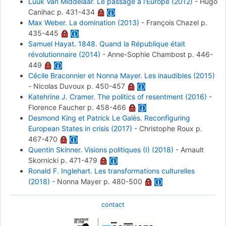
Luuk Van Middelaar. Le passage à l'Europe (2012)
-
Hugo
Canihac
p. 431-434
Max Weber. La domination (2013)
-
François Chazel
p.
435-445
Samuel Hayat. 1848. Quand la République était
révolutionnaire (2014)
-
Anne-Sophie Chambost
p. 446-
449
Cécile Braconnier et Nonna Mayer. Les inaudibles (2015)
-
Nicolas Duvoux
p. 450-457
Katehrine J. Cramer. The politics of resentment (2016)
-
Florence Faucher
p. 458-466
Desmond King et Patrick Le Galès. Reconfiguring
European States in crisis (2017)
-
Christophe Roux
p.
467-470
Quentin Skinner. Visions politiques (I) (2018)
-
Arnault
Skornicki
p. 471-479
Ronald F. Inglehart. Les transformations culturelles
(2018)
-
Nonna Mayer
p. 480-500
contact