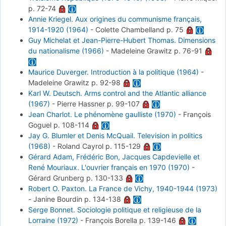
p. 72-74
Annie Kriegel. Aux origines du communisme français,
1914-1920 (1964)
-
Colette Chambelland
p. 75
Guy Michelat et Jean-Pierre-Hubert Thomas. Dimensions
du nationalisme (1966)
-
Madeleine Grawitz
p. 76-91
Maurice Duverger. Introduction à la politique (1964)
-
Madeleine Grawitz
p. 92-98
Karl W. Deutsch. Arms control and the Atlantic alliance
(1967)
-
Pierre Hassner
p. 99-107
Jean Charlot. Le phénomène gaulliste (1970)
-
François
Goguel
p. 108-114
Jay G. Blumler et Denis McQuail. Television in politics
(1968)
-
Roland Cayrol
p. 115-129
Gérard Adam, Frédéric Bon, Jacques Capdevielle et
René Mouriaux. L'ouvrier français en 1970 (1970)
-
Gérard Grunberg
p. 130-133
Robert O. Paxton. La France de Vichy, 1940-1944 (1973)
-
Janine Bourdin
p. 134-138
Serge Bonnet. Sociologie politique et religieuse de la
Lorraine (1972)
-
François Borella
p. 139-146