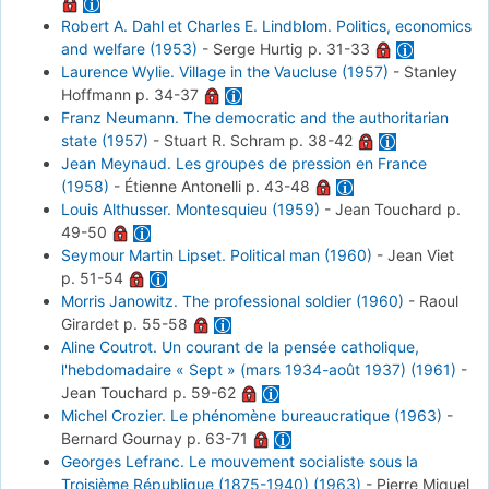
Robert A. Dahl et Charles E. Lindblom. Politics, economics
and welfare (1953)
-
Serge Hurtig
p. 31-33
Laurence Wylie. Village in the Vaucluse (1957)
-
Stanley
Hoffmann
p. 34-37
Franz Neumann. The democratic and the authoritarian
state (1957)
-
Stuart R. Schram
p. 38-42
Jean Meynaud. Les groupes de pression en France
(1958)
-
Étienne Antonelli
p. 43-48
Louis Althusser. Montesquieu (1959)
-
Jean Touchard
p.
49-50
Seymour Martin Lipset. Political man (1960)
-
Jean Viet
p. 51-54
Morris Janowitz. The professional soldier (1960)
-
Raoul
Girardet
p. 55-58
Aline Coutrot. Un courant de la pensée catholique,
l'hebdomadaire « Sept » (mars 1934-août 1937) (1961)
-
Jean Touchard
p. 59-62
Michel Crozier. Le phénomène bureaucratique (1963)
-
Bernard Gournay
p. 63-71
Georges Lefranc. Le mouvement socialiste sous la
Troisième République (1875-1940) (1963)
-
Pierre Miquel