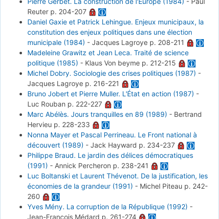
Pierre Gerbet. La construction de l'Europe (1984)
-
Paul
Reuter
p. 204-207
Daniel Gaxie et Patrick Lehingue. Enjeux municipaux, la
constitution des enjeux politiques dans une élection
municipale (1984)
-
Jacques Lagroye
p. 208-211
Madeleine Grawitz et Jean Leca. Traité de science
politique (1985)
-
Klaus Von beyme
p. 212-215
Michel Dobry. Sociologie des crises politiques (1987)
-
Jacques Lagroye
p. 216-221
Bruno Jobert et Pierre Muller. L'État en action (1987)
-
Luc Rouban
p. 222-227
Marc Abélès. Jours tranquilles en 89 (1989)
-
Bertrand
Hervieu
p. 228-233
Nonna Mayer et Pascal Perrineau. Le Front national à
découvert (1989)
-
Jack Hayward
p. 234-237
Philippe Braud. Le jardin des délices démocratiques
(1991)
-
Annick Percheron
p. 238-241
Luc Boltanski et Laurent Thévenot. De la justification, les
économies de la grandeur (1991)
-
Michel Piteau
p. 242-
260
Yves Mény. La corruption de la République (1992)
-
Jean-François Médard
p. 261-274