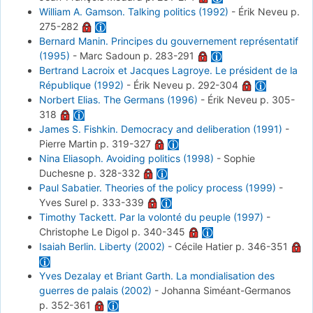
William A. Gamson. Talking politics (1992)
-
Érik Neveu
p.
275-282
Bernard Manin. Principes du gouvernement représentatif
(1995)
-
Marc Sadoun
p. 283-291
Bertrand Lacroix et Jacques Lagroye. Le président de la
République (1992)
-
Érik Neveu
p. 292-304
Norbert Elias. The Germans (1996)
-
Érik Neveu
p. 305-
318
James S. Fishkin. Democracy and deliberation (1991)
-
Pierre Martin
p. 319-327
Nina Eliasoph. Avoiding politics (1998)
-
Sophie
Duchesne
p. 328-332
Paul Sabatier. Theories of the policy process (1999)
-
Yves Surel
p. 333-339
Timothy Tackett. Par la volonté du peuple (1997)
-
Christophe Le Digol
p. 340-345
Isaiah Berlin. Liberty (2002)
-
Cécile Hatier
p. 346-351
Yves Dezalay et Briant Garth. La mondialisation des
guerres de palais (2002)
-
Johanna Siméant-Germanos
p. 352-361