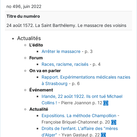
no 496, juin 2022
Titre du numéro
24 août 1572. La Saint Barthélemy. Le massacre des voisins
Actualités
L'édito
Arrêter le massacre
-
p. 3
Forum
Races, racisme, racisés
-
p. 4
On va en parler
Rapport. Expérimentations médicales nazies
à Strasbourg
-
p. 6
Événement
Irlande, 22 août 1922. Ils ont tué Michael
Collins !
-
Pierre Joannon
p. 12
Actualité
Expositions. La méthode Champollion
-
Françoise Briquel-Chatonnet
p. 20
Droits de l'enfant. L'affaire des "mères
d'Alger"
-
Yvan Gastaut
p. 22