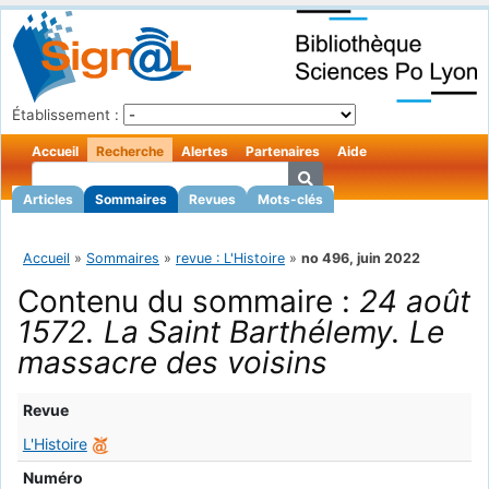
Établissement :
Accueil
Recherche
Alertes
Partenaires
Aide
Articles
Sommaires
Revues
Mots-clés
Accueil
»
Sommaires
»
revue : L'Histoire
»
no 496, juin 2022
Contenu du sommaire :
24 août
1572. La Saint Barthélemy. Le
massacre des voisins
Revue
L'Histoire
Numéro