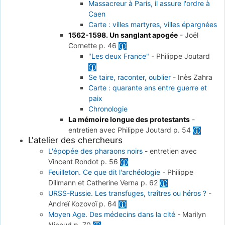
Massacreur à Paris, il assure l'ordre à
Caen
Carte : villes martyres, villes épargnées
1562-1598. Un sanglant apogée
-
Joël
Cornette
p. 46
"Les deux France"
-
Philippe Joutard
Se taire, raconter, oublier
-
Inès Zahra
Carte : quarante ans entre guerre et
paix
Chronologie
La mémoire longue des protestants
-
entretien avec Philippe Joutard
p. 54
L'atelier des chercheurs
L'épopée des pharaons noirs
-
entretien avec
Vincent Rondot
p. 56
Feuilleton. Ce que dit l'archéologie
-
Philippe
Dillmann et Catherine Verna
p. 62
URSS-Russie. Les transfuges, traîtres ou héros ?
-
Andreï Kozovoï
p. 64
Moyen Age. Des médecins dans la cité
-
Marilyn
Nicoud
p. 70