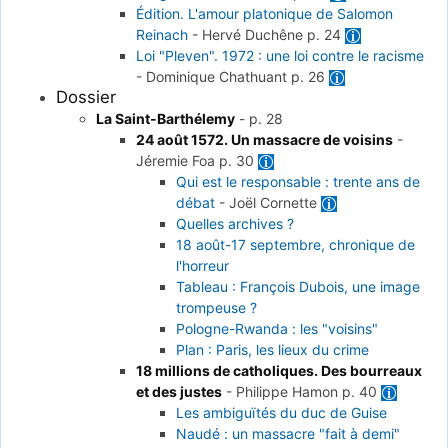
Édition. L'amour platonique de Salomon
Reinach
-
Hervé Duchêne
p. 24
Loi "Pleven". 1972 : une loi contre le racisme
-
Dominique Chathuant
p. 26
Dossier
La Saint-Barthélemy
-
p. 28
24 août 1572. Un massacre de voisins
-
Jéremie Foa
p. 30
Qui est le responsable : trente ans de
débat
-
Joël Cornette
Quelles archives ?
18 août-17 septembre, chronique de
l'horreur
Tableau : François Dubois, une image
trompeuse ?
Pologne-Rwanda : les "voisins"
Plan : Paris, les lieux du crime
18 millions de catholiques. Des bourreaux
et des justes
-
Philippe Hamon
p. 40
Les ambiguïtés du duc de Guise
Naudé : un massacre "fait à demi"