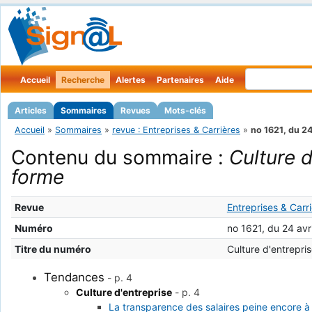
Accueil
Recherche
Alertes
Partenaires
Aide
Articles
Sommaires
Revues
Mots-clés
Accueil
»
Sommaires
»
revue : Entreprises & Carrières
»
no 1621, du 24
Contenu du sommaire :
Culture 
forme
Revue
Entreprises & Carr
Numéro
no 1621, du 24 avr
Titre du numéro
Culture d'entrepri
Tendances
-
p. 4
Culture d'entreprise
-
p. 4
La transparence des salaires peine encore à