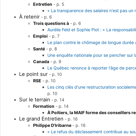
Entretien
-
p. 5
« La transparence des salaires n'est pas u
À retenir
-
p. 6
Trois questions à
-
p. 6
Aurélie Feld et Sophie Piot : « La responsabil
Emploi
-
p. 7
Le plan contre le chômage de longue durée a
Santé
-
p. 8
Une enquête nationale pour se pencher sur la 
Canada
-
p. 9
Le Québec renonce à reporter l'âge de perce
Le point sur
-
p. 10
RSE
-
p. 10
Les cinq clés d'une restructuration socialem
p. 10
Sur le terrain
-
p. 14
Formation
-
p. 14
À Poitiers, la MAIF forme des conseillers r
Le grand Entretien
-
p. 16
Philippe D'Iribarne
-
p. 16
« Le refus du déclassement contribue au sou