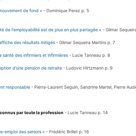
n mouvement de fond »
-
Dominique Perez
p. 5
ité de l'employabilité est de plus en plus partagée »
-
Gilmar Sequeir
ffiche des résultats mitigés
-
Gilmar Sequeira Martins
p. 7
santé des infirmiers et infirmières
-
Lucie Tanneau
p. 8
ption d'une pension de retraite
-
Ludovic Hirtzmann
p. 9
ent responsable
-
Pierre-Laurent Seguin, Sandrine Martel, Pierre Audi
econnus par toute la profession
-
Lucie Tanneau
p. 14
s-emploi des seniors »
-
Frédéric Brillet
p. 16