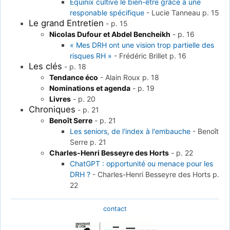
Equinix cultive le bien-être grâce à une
responable spécifique
-
Lucie Tanneau
p. 15
Le grand Entretien
-
p. 15
Nicolas Dufour et Abdel Bencheikh
-
p. 16
« Mes DRH ont une vision trop partielle des
risques RH »
-
Frédéric Brillet
p. 16
Les clés
-
p. 18
Tendance éco
-
Alain Roux
p. 18
Nominations et agenda
-
p. 19
Livres
-
p. 20
Chroniques
-
p. 21
Benoît Serre
-
p. 21
Les seniors, de l'index à l'embauche
-
Benoît
Serre
p. 21
Charles-Henri Besseyre des Horts
-
p. 22
ChatGPT : opportunité ou menace pour les
DRH ?
-
Charles-Henri Besseyre des Horts
p.
22
contact