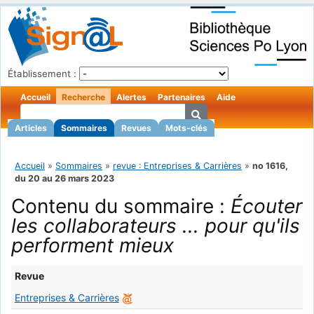
Établissement :
Accueil
Recherche
Alertes
Partenaires
Aide
Articles
Sommaires
Revues
Mots-clés
Accueil
»
Sommaires
»
revue : Entreprises & Carrières
»
no 1616,
du 20 au 26 mars 2023
Contenu du sommaire :
Écouter
les collaborateurs ... pour qu'ils
performent mieux
Revue
Entreprises & Carrières