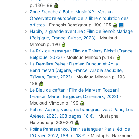
p. 186-189
Zone Franche à Babel Music XP : Vers un
Observatoire européen de la libre circulation des
artistes
-
François Bensignor
p. 190-195
Habib, la grande aventure : Film de Benoît Mariage
(Belgique, France, Suisse, 2023)
-
Mouloud
Mimoun
p. 196
Le Prix du passage : Film de Thierry Binisti (France,
Belgique, 2023)
-
Mouloud Mimoun
p. 197
La Dernière Reine : Damien Ounouri et Adila
Bendimerad (Algérie, France, Arabie saoudite,
Taïwan, Qatar, 2022)
-
Mouloud Mimoun
p. 198-
199
Le Bleu du caftan : Film de Maryam Touzani
(France, Maroc, Belgique, Danemark, 2022)
-
Mouloud Mimoun
p. 199
Rahma Adjadj, Nous, les transgressives : Paris, Les
Arènes, 2023, 208 pages, 18 €.
-
Mustapha
Harzoune
p. 200-201
Polina Panassenko, Tenir sa langue : Paris, éd. de
L'Olivier, 2022, 186 p., 18 €.
-
Mustapha Harzoune