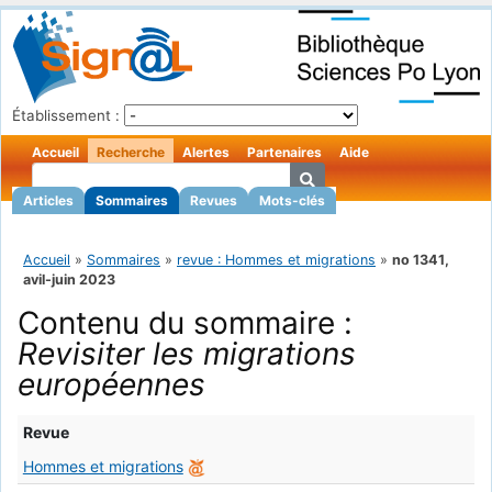
Établissement :
Accueil
Recherche
Alertes
Partenaires
Aide
Articles
Sommaires
Revues
Mots-clés
Accueil
»
Sommaires
»
revue : Hommes et migrations
»
no 1341,
avil-juin 2023
Contenu du sommaire :
Revisiter les migrations
européennes
Revue
Hommes et migrations