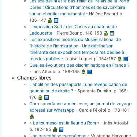
Les scalpellini et le bas-relief du Palais de la Porte
Dorée : Circulations d'hommes et de savoir-faire
sur un chantier monumental
-
Hélène Bocard
p.
136-147
L'exposition Sortir des Cases au château de
Ladoucette
-
Pierre Bour
p. 148-153
Les expositions mobiles du Musée national de
l'histoire de l'immigration : Une déclinaison
itinérante des expositions temporaires dédiée à
tous les publics
-
Louise Luquet
p. 154-157
Quelles évolutions des discriminations en France ?
-
Inès Attoubi
p. 158-165
Champs libres
L'abolition des passeports : une revendication de
gauche ou de droite ?
-
Speranta Dumitru
p. 168-
176
Correspondance arménienne, un journal de voyage
adressé sur WhatsApp
-
Carole Fékété
p. 178-181
« Le tournesol est la fleur du Rom »
-
Inès Attoubi
p. 182-185
Une parenthèse européenne
-
Mustapha Harzoune