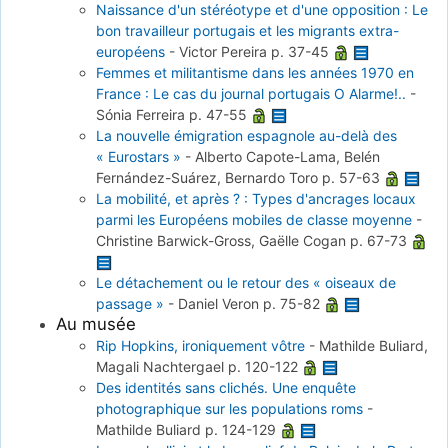
Naissance d'un stéréotype et d'une opposition : Le
bon travailleur portugais et les migrants extra-
européens
-
Victor Pereira
p. 37-45
Femmes et militantisme dans les années 1970 en
France : Le cas du journal portugais O Alarme!..
-
Sónia Ferreira
p. 47-55
La nouvelle émigration espagnole au-delà des
« Eurostars »
-
Alberto Capote-Lama, Belén
Fernández-Suárez, Bernardo Toro
p. 57-63
La mobilité, et après ? : Types d'ancrages locaux
parmi les Européens mobiles de classe moyenne
-
Christine Barwick-Gross, Gaëlle Cogan
p. 67-73
Le détachement ou le retour des « oiseaux de
passage »
-
Daniel Veron
p. 75-82
Au musée
Rip Hopkins, ironiquement vôtre
-
Mathilde Buliard,
Magali Nachtergael
p. 120-122
Des identités sans clichés. Une enquête
photographique sur les populations roms
-
Mathilde Buliard
p. 124-129