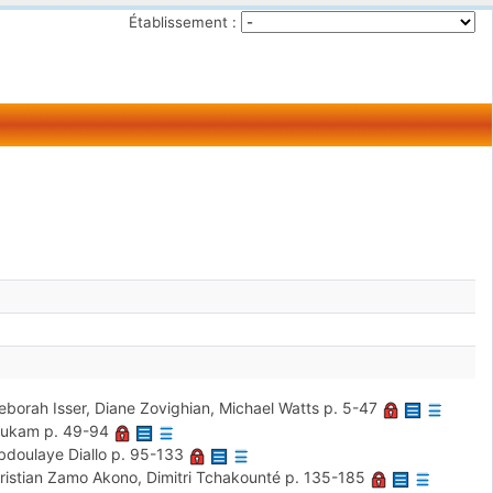
Établissement :
eborah Isser, Diane Zovighian, Michael Watts
p. 5-47
Toukam
p. 49-94
doulaye Diallo
p. 95-133
ristian Zamo Akono, Dimitri Tchakounté
p. 135-185