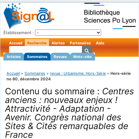
Établissement :
Accueil
Recherche
Alertes
Partenaires
Aide
Articles
Sommaires
Revues
Mots-clés
Accueil
»
Sommaires
»
revue : Urbanisme. Hors-Série
»
Hors-série
no 80, décembre 2024
Contenu du sommaire :
Centres
anciens : nouveaux enjeux !
Attractivité - Adaptation -
Avenir. Congrès national des
Sites & Cités remarquables de
France