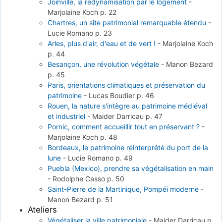
Joinville, la redynamisation par le logement
-
Marjolaine Koch
p. 22
Chartres, un site patrimonial remarquable étendu
-
Lucie Romano
p. 23
Arles, plus d'air, d'eau et de vert !
-
Marjolaine Koch
p. 44
Besançon, une révolution végétale
-
Manon Bezard
p. 45
Paris, orientations climatiques et préservation du
patrimoine
-
Lucas Boudier
p. 46
Rouen, la nature s'intègre au patrimoine médiéval
et industriel
-
Maider Darricau
p. 47
Pornic, comment accueillir tout en préservant ?
-
Marjolaine Koch
p. 48
Bordeaux, le patrimoine réinterprété du port de la
lune
-
Lucie Romano
p. 49
Puebla (Mexico), prendre sa végétalisation en main
-
Rodolphe Casso
p. 50
Saint-Pierre de la Martinique, Pompéi moderne
-
Manon Bezard
p. 51
Ateliers
Végétaliser la ville patrimoniale
-
Maider Darricau
p.