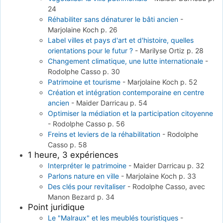
24
Réhabiliter sans dénaturer le bâti ancien
-
Marjolaine Koch
p. 26
Label villes et pays d'art et d'histoire, quelles
orientations pour le futur ?
-
Marilyse Ortiz
p. 28
Changement climatique, une lutte internationale
-
Rodolphe Casso
p. 30
Patrimoine et tourisme
-
Marjolaine Koch
p. 52
Création et intégration contemporaine en centre
ancien
-
Maider Darricau
p. 54
Optimiser la médiation et la participation citoyenne
-
Rodolphe Casso
p. 56
Freins et leviers de la réhabilitation
-
Rodolphe
Casso
p. 58
1 heure, 3 expériences
Interpréter le patrimoine
-
Maider Darricau
p. 32
Parlons nature en ville
-
Marjolaine Koch
p. 33
Des clés pour revitaliser
-
Rodolphe Casso, avec
Manon Bezard
p. 34
Point juridique
Le "Malraux" et les meublés touristiques
-