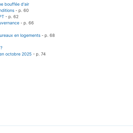
ne bouffée d'air
nditions
-
p. 60
FPT
-
p. 62
ouvernance
-
p. 66
 bureaux en logements
-
p. 68
 ?
 en octobre 2025
-
p. 74
7