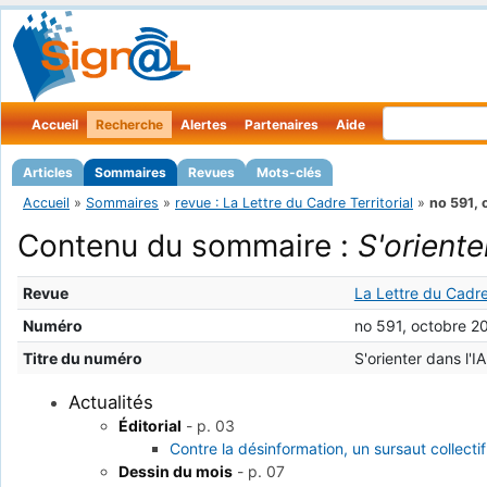
Accueil
Recherche
Alertes
Partenaires
Aide
Articles
Sommaires
Revues
Mots-clés
Accueil
»
Sommaires
»
revue : La Lettre du Cadre Territorial
»
no 591,
Contenu du sommaire :
S'oriente
Revue
La Lettre du Cadre 
Numéro
no 591, octobre 2
Titre du numéro
S'orienter dans l'I
Actualités
Éditorial
-
p. 03
Contre la désinformation, un sursaut collectif
Dessin du mois
-
p. 07