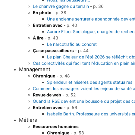
Le chanvre gagne du terrain
-
p. 36
En photo
-
p. 38
Une ancienne serrurerie abandonnée devient 
Entretien avec
-
p. 40
Aurore Flipo. Sociologue, chargée de recherch
À lire
-
p. 43
Le narcotrafic au concret
Ça se passe ailleurs
-
p. 44
Le plan Chaleur de l'été 2026 se réfléchit d
Ces collectivités qui facilitent l'éducation en plein ai
Management
Chronique
-
p. 48
Splendeur et misères des agents statuaires
Comment les managers voient les enjeux de santé au
Revue de web
-
p. 52
Quand la RSE devient une boussole du projet des col
Entretien avec
-
p. 56
Isabelle Barth. Professeure des universités 
Métiers
Ressources humaines
Chronique
-
p. 58