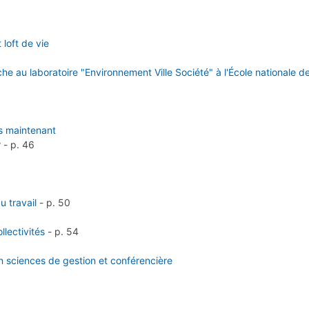
loft de vie
e au laboratoire "Environnement Ville Société" à l'École nationale de
ès maintenant
r
-
p. 46
 travail
-
p. 50
lectivités
-
p. 54
en sciences de gestion et conférencière