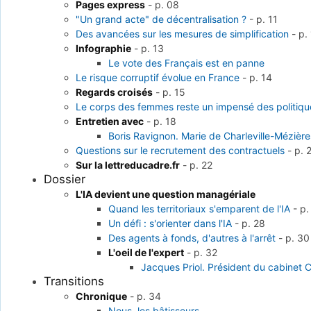
Pages express
-
p. 08
"Un grand acte" de décentralisation ?
-
p. 11
Des avancées sur les mesures de simplification
-
p.
Infographie
-
p. 13
Le vote des Français est en panne
Le risque corruptif évolue en France
-
p. 14
Regards croisés
-
p. 15
Le corps des femmes reste un impensé des politiqu
Entretien avec
-
p. 18
Boris Ravignon. Marie de Charleville-Mézièr
Questions sur le recrutement des contractuels
-
p. 
Sur la lettreducadre.fr
-
p. 22
Dossier
L'IA devient une question managériale
Quand les territoriaux s'emparent de l'IA
-
p.
Un défi : s'orienter dans l'IA
-
p. 28
Des agents à fonds, d'autres à l'arrêt
-
p. 30
L'oeil de l'expert
-
p. 32
Jacques Priol. Président du cabinet C
Transitions
Chronique
-
p. 34
Nous, les bâtisseurs...