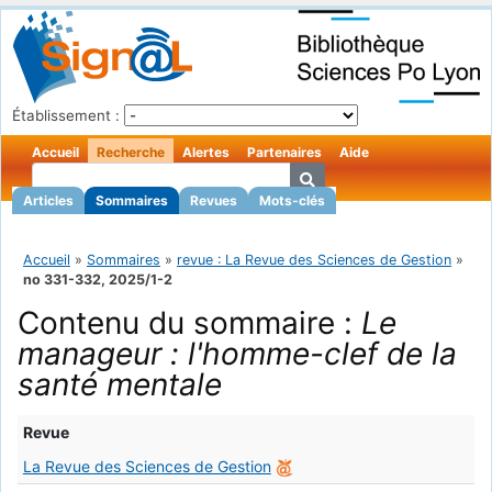
Établissement :
Accueil
Recherche
Alertes
Partenaires
Aide
Articles
Sommaires
Revues
Mots-clés
Accueil
»
Sommaires
»
revue : La Revue des Sciences de Gestion
»
no 331-332, 2025/1-2
Contenu du sommaire :
Le
manageur : l'homme-clef de la
santé mentale
Revue
La Revue des Sciences de Gestion