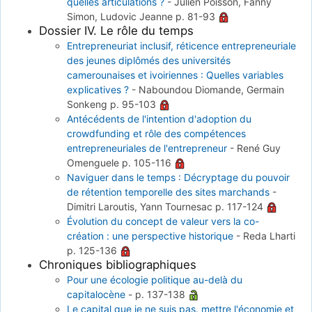
quelles articulations ?
-
Julien Poisson, Fanny
Simon, Ludovic Jeanne
p. 81-93
Dossier IV. Le rôle du temps
Entrepreneuriat inclusif, réticence entrepreneuriale
des jeunes diplômés des universités
camerounaises et ivoiriennes : Quelles variables
explicatives ?
-
Naboundou Diomande, Germain
Sonkeng
p. 95-103
Antécédents de l'intention d'adoption du
crowdfunding et rôle des compétences
entrepreneuriales de l'entrepreneur
-
René Guy
Omenguele
p. 105-116
Naviguer dans le temps : Décryptage du pouvoir
de rétention temporelle des sites marchands
-
Dimitri Laroutis, Yann Tournesac
p. 117-124
Évolution du concept de valeur vers la co-
création : une perspective historique
-
Reda Lharti
p. 125-136
Chroniques bibliographiques
Pour une écologie politique au-delà du
capitalocène
-
p. 137-138
Le capital que je ne suis pas. mettre l'économie et