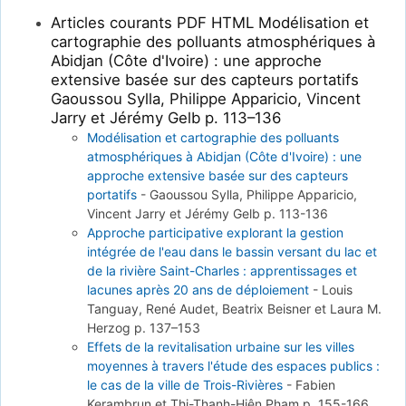
Articles courants PDF HTML Modélisation et
cartographie des polluants atmosphériques à
Abidjan (Côte d'Ivoire) : une approche
extensive basée sur des capteurs portatifs
Gaoussou Sylla, Philippe Apparicio, Vincent
Jarry et Jérémy Gelb p. 113–136
Modélisation et cartographie des polluants
atmosphériques à Abidjan (Côte d'Ivoire) : une
approche extensive basée sur des capteurs
portatifs
-
Gaoussou Sylla, Philippe Apparicio,
Vincent Jarry et Jérémy Gelb
p. 113-136
Approche participative explorant la gestion
intégrée de l'eau dans le bassin versant du lac et
de la rivière Saint-Charles : apprentissages et
lacunes après 20 ans de déploiement
-
Louis
Tanguay, René Audet, Beatrix Beisner et Laura M.
Herzog
p. 137–153
Effets de la revitalisation urbaine sur les villes
moyennes à travers l'étude des espaces publics :
le cas de la ville de Trois-Rivières
-
Fabien
Kerambrun et Thi-Thanh-Hiên Pham
p. 155-166