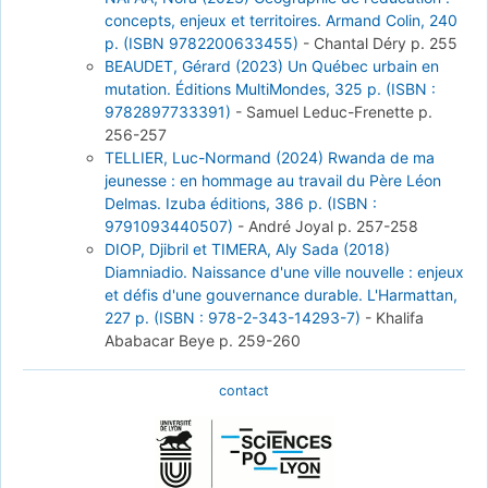
concepts, enjeux et territoires. Armand Colin, 240
p. (ISBN 9782200633455)
-
Chantal Déry
p. 255
BEAUDET, Gérard (2023) Un Québec urbain en
mutation. Éditions MultiMondes, 325 p. (ISBN :
9782897733391)
-
Samuel Leduc-Frenette
p.
256-257
TELLIER, Luc-Normand (2024) Rwanda de ma
jeunesse : en hommage au travail du Père Léon
Delmas. Izuba éditions, 386 p. (ISBN :
9791093440507)
-
André Joyal
p. 257-258
DIOP, Djibril et TIMERA, Aly Sada (2018)
Diamniadio. Naissance d'une ville nouvelle : enjeux
et défis d'une gouvernance durable. L'Harmattan,
227 p. (ISBN : 978-2-343-14293-7)
-
Khalifa
Ababacar Beye
p. 259-260
contact