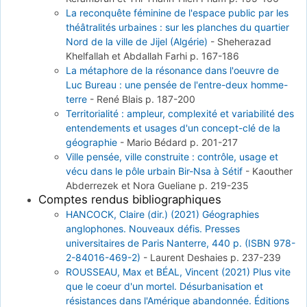
La reconquête féminine de l'espace public par les
théâtralités urbaines : sur les planches du quartier
Nord de la ville de Jijel (Algérie)
-
Sheherazad
Khelfallah et Abdallah Farhi
p. 167-186
La métaphore de la résonance dans l'oeuvre de
Luc Bureau : une pensée de l'entre-deux homme-
terre
-
René Blais
p. 187-200
Territorialité : ampleur, complexité et variabilité des
entendements et usages d'un concept-clé de la
géographie
-
Mario Bédard
p. 201-217
Ville pensée, ville construite : contrôle, usage et
vécu dans le pôle urbain Bir-Nsa à Sétif
-
Kaouther
Abderrezek et Nora Gueliane
p. 219-235
Comptes rendus bibliographiques
HANCOCK, Claire (dir.) (2021) Géographies
anglophones. Nouveaux défis. Presses
universitaires de Paris Nanterre, 440 p. (ISBN 978-
2-84016-469-2)
-
Laurent Deshaies
p. 237-239
ROUSSEAU, Max et BÉAL, Vincent (2021) Plus vite
que le coeur d'un mortel. Désurbanisation et
résistances dans l'Amérique abandonnée. Éditions