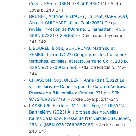
Grevis, 355 p. (ISBN 9782492665011)
-
André
Joyal
p. 240-241
BRUNET, Antoine, ESTACHY, Laurent, GARRIGOU,
Alain et GUICHARD, Jean-Paul (2022) Ce que
révèle l'invasion de l'Ukraine. L'Harmattan, 140 p.
(ISBN 9782140295652)
-
Dominique Royoux
p.
241-242
LIBOUREL, Éloïse, SCHORUNG, Matthieu et
ZEMBRI, Pierre (2022) Géographie des transports :
territoires, échelles, acteurs. Armand Colin, 286 p.
(ISBN 9782200635299)
-
Claude Marois
p. 242-
244
CHIASSON, Guy, GILBERT, Anne (dir.) (2022) La
ville inclusive − Dans les pas de Caroline Andrew.
Presses de l'Université d'Ottawa, 271 p. (ISBN
97827660337718)
-
André Joyal
p. 244-245
LASSERRE, Frédéric, MOTTET, Éric, COURMONT,
Barthélémy (2023) À la croisée des nouvelles
routes de la soie. Presse de l'Université du Québec,
253 p. (ISBN 97827660557963)
-
André Joyal
p.
246-247