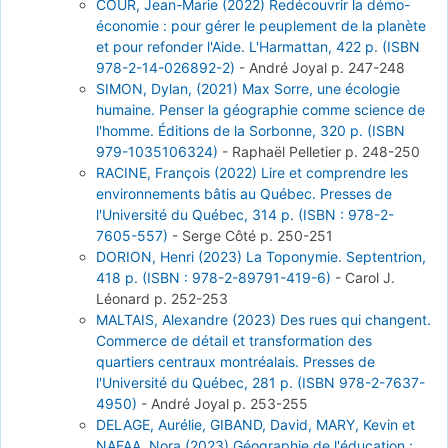
COUR, Jean-Marie (2022) Redécouvrir la démo-
économie : pour gérer le peuplement de la planète
et pour refonder l'Aide. L'Harmattan, 422 p. (ISBN
978-2-14-026892-2)
-
André Joyal
p. 247-248
SIMON, Dylan, (2021) Max Sorre, une écologie
humaine. Penser la géographie comme science de
l'homme. Éditions de la Sorbonne, 320 p. (ISBN
979-1035106324)
-
Raphaël Pelletier
p. 248-250
RACINE, François (2022) Lire et comprendre les
environnements bâtis au Québec. Presses de
l'Université du Québec, 314 p. (ISBN : 978-2-
7605-557)
-
Serge Côté
p. 250-251
DORION, Henri (2023) La Toponymie. Septentrion,
418 p. (ISBN : 978-2-89791-419-6)
-
Carol J.
Léonard
p. 252-253
MALTAIS, Alexandre (2023) Des rues qui changent.
Commerce de détail et transformation des
quartiers centraux montréalais. Presses de
l'Université du Québec, 281 p. (ISBN 978-2-7637-
4950)
-
André Joyal
p. 253-255
DELAGE, Aurélie, GIBAND, David, MARY, Kevin et
NAFAA, Nora (2023) Géographie de l'éducation :