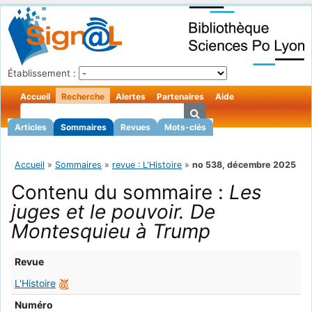
Établissement :
Accueil
Recherche
Alertes
Partenaires
Aide
Articles
Sommaires
Revues
Mots-clés
Accueil
»
Sommaires
»
revue : L'Histoire
»
no 538, décembre 2025
Contenu du sommaire :
Les
juges et le pouvoir. De
Montesquieu à Trump
Revue
L'Histoire
Numéro