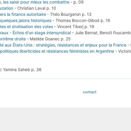
 les saisir pour mieux les combattre
-
p. 09
mutation
-
Christian Laval
p. 10
s la finance autoritaire
-
Théo Bourgeron
p. 13
 quelques jalons historiques
-
Thomas Boccon-Gibod
p. 16
tes et droitisation des votes
-
Vincent Tiberj
p. 19
ruraux - Échos d'un stage intersyndical
-
Julie Bernat, Benoït Foucamb
extrême droite
-
Matilde Goanec
p. 25
ité aux États-Unis : stratégies, résistances et enjeux pour la France
-
 politiques liberticides et résistances féministes en Argentine
-
Victor
ec Yamina Saheb
p. 38
contact