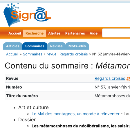
Accueil
Recherche
Alertes
Partenaires
Aide
Articles
Sommaires
Revues
Mots-clés
Accueil
»
Sommaires
»
revue : Regards croisés
»
N° 57, janvier-févrie
Contenu du sommaire :
Métamorp
Revue
Regards croisés
Numéro
N° 57, janvier-fév
Titre du numéro
Métamorphoses du
Art et culture
Le Mal des montagnes, un monde à réinventer
-
La
Dossier
Les métamorphoses du néolibéralisme, les saisir