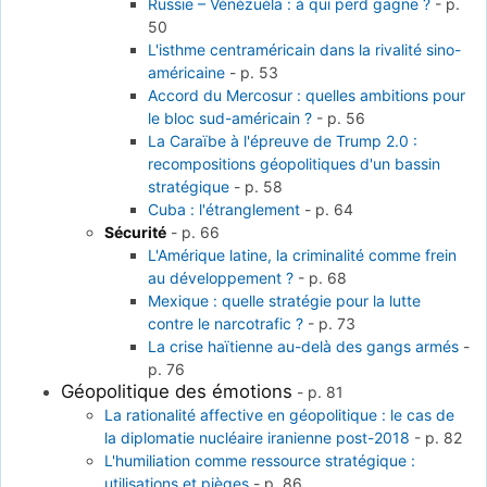
Russie – Vénézuéla : à qui perd gagne ?
-
p.
50
L'isthme centraméricain dans la rivalité sino-
américaine
-
p. 53
Accord du Mercosur : quelles ambitions pour
le bloc sud-américain ?
-
p. 56
La Caraïbe à l'épreuve de Trump 2.0 :
recompositions géopolitiques d'un bassin
stratégique
-
p. 58
Cuba : l'étranglement
-
p. 64
Sécurité
-
p. 66
L'Amérique latine, la criminalité comme frein
au développement ?
-
p. 68
Mexique : quelle stratégie pour la lutte
contre le narcotrafic ?
-
p. 73
La crise haïtienne au-delà des gangs armés
-
p. 76
Géopolitique des émotions
-
p. 81
La rationalité affective en géopolitique : le cas de
la diplomatie nucléaire iranienne post-2018
-
p. 82
L'humiliation comme ressource stratégique :
utilisations et pièges
-
p. 86