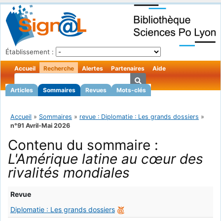
Établissement :
Accueil
Recherche
Alertes
Partenaires
Aide
Articles
Sommaires
Revues
Mots-clés
Accueil
»
Sommaires
»
revue : Diplomatie : Les grands dossiers
»
n°91 Avril-Mai 2026
Contenu du sommaire :
L'Amérique latine au cœur des
rivalités mondiales
Revue
Diplomatie : Les grands dossiers