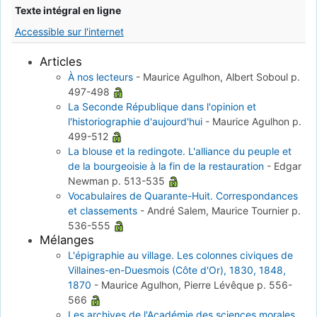
Texte intégral en ligne
Accessible sur l'internet
Articles
À nos lecteurs
-
Maurice Agulhon, Albert Soboul
p.
497-498
La Seconde République dans l'opinion et
l'historiographie d'aujourd'hui
-
Maurice Agulhon
p.
499-512
La blouse et la redingote. L'alliance du peuple et
de la bourgeoisie à la fin de la restauration
-
Edgar
Newman
p. 513-535
Vocabulaires de Quarante-Huit. Correspondances
et classements
-
André Salem, Maurice Tournier
p.
536-555
Mélanges
L'épigraphie au village. Les colonnes civiques de
Villaines-en-Duesmois (Côte d'Or), 1830, 1848,
1870
-
Maurice Agulhon, Pierre Lévêque
p. 556-
566
Les archives de l'Académie des sciences morales