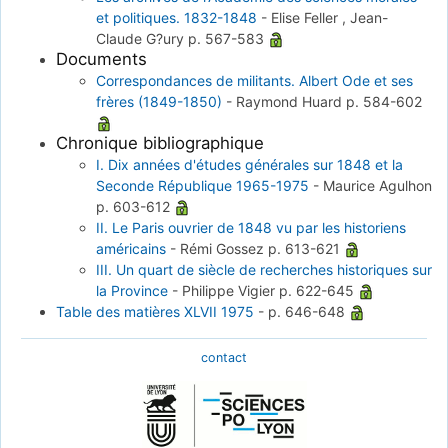
et politiques. 1832-1848
-
Elise Feller , Jean-
Claude G?ury
p. 567-583
Documents
Correspondances de militants. Albert Ode et ses
frères (1849-1850)
-
Raymond Huard
p. 584-602
Chronique bibliographique
I. Dix années d'études générales sur 1848 et la
Seconde République 1965-1975
-
Maurice Agulhon
p. 603-612
II. Le Paris ouvrier de 1848 vu par les historiens
américains
-
Rémi Gossez
p. 613-621
III. Un quart de siècle de recherches historiques sur
la Province
-
Philippe Vigier
p. 622-645
Table des matières XLVII 1975
-
p. 646-648
contact