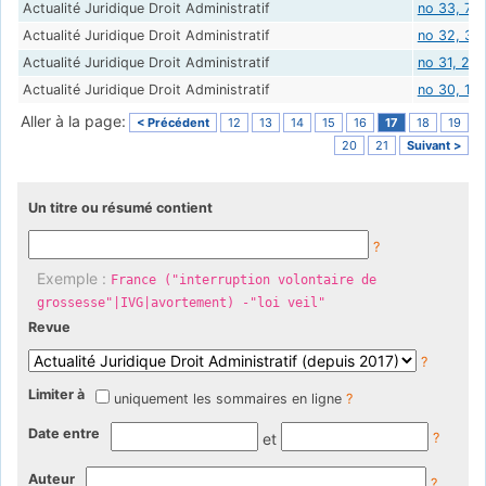
Actualité Juridique Droit Administratif
no 33, 7 
Actualité Juridique Droit Administratif
no 32, 30
Actualité Juridique Droit Administratif
no 31, 23
Actualité Juridique Droit Administratif
no 30, 16
Aller à la page:
< Précédent
12
13
14
15
16
17
18
19
20
21
Suivant >
Un titre ou résumé contient
?
Exemple :
France ("interruption volontaire de
grossesse"|IVG|avortement) -"loi veil"
Revue
?
Limiter à
uniquement les sommaires en ligne
?
Date entre
et
?
Auteur
?