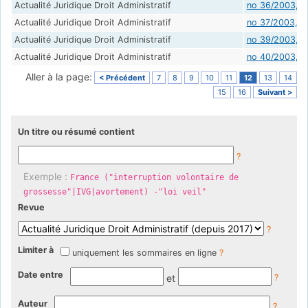
Actualité Juridique Droit Administratif
no 36/2003, 2
Actualité Juridique Droit Administratif
no 37/2003, 
Actualité Juridique Droit Administratif
no 39/2003, 1
Actualité Juridique Droit Administratif
no 40/2003, 
Aller à la page:
< Précédent
7
8
9
10
11
12
13
14
15
16
Suivant >
Un titre ou résumé contient
?
Exemple :
France ("interruption volontaire de
grossesse"|IVG|avortement) -"loi veil"
Revue
?
Limiter à
uniquement les sommaires en ligne
?
Date entre
et
?
Auteur
?