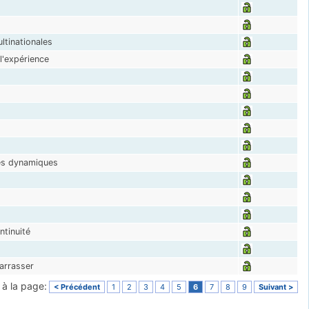
ultinationales
l'expérience
és dynamiques
ntinuité
arrasser
r à la page:
< Précédent
1
2
3
4
5
6
7
8
9
Suivant >