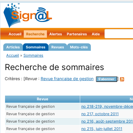
Accueil
Recherche
Alertes
Partenaires
Aide
Articles
Sommaires
Revues
Mots-clés
Accueil
»
Sommaires
Recherche de sommaires
Critères : [
Revue
:
Revue française de gestion
]
S'abonner
Revue
N
Revue française de gestion
no 218-219, novembre-déce
Revue française de gestion
no 217, octobre 2011
Revue française de gestion
no 216, août-septembre 201
Revue française de gestion
no 215, juin-juillet 2011