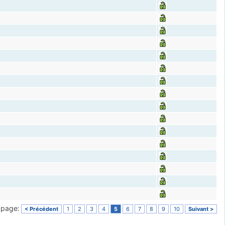
a page:
< Précédent
1
2
3
4
5
6
7
8
9
10
Suivant >