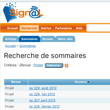
Accueil
Recherche
Alertes
Partenaires
Aide
Articles
Sommaires
Revues
Mots-clés
Accueil
»
Sommaires
Recherche de sommaires
Critères : [
Revue
:
Projet
]
S'abonner
Revue
Numéro
Projet
no 329, août 2012
Projet
no 328, juin 2012
Projet
no 327, avril 2012
Projet
no 326, février 2012