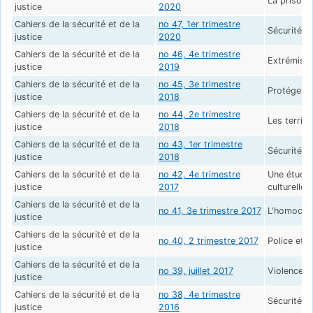
La prison 
justice
2020
Cahiers de la sécurité et de la
no 47, 1er trimestre
Sécurité t
justice
2020
Cahiers de la sécurité et de la
no 46, 4e trimestre
Extrémisme
justice
2019
Cahiers de la sécurité et de la
no 45, 3e trimestre
Protéger l
justice
2018
Cahiers de la sécurité et de la
no 44, 2e trimestre
Les territo
justice
2018
Cahiers de la sécurité et de la
no 43, 1er trimestre
Sécurité e
justice
2018
Cahiers de la sécurité et de la
no 42, 4e trimestre
Une étude 
justice
2017
culturelle
Cahiers de la sécurité et de la
no 41, 3e trimestre 2017
L'homocide
justice
Cahiers de la sécurité et de la
no 40, 2 trimestre 2017
Police et p
justice
Cahiers de la sécurité et de la
no 39, juillet 2017
Violences c
justice
Cahiers de la sécurité et de la
no 38, 4e trimestre
Sécurité, j
justice
2016