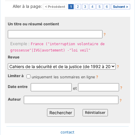
Aller à la page:
< Précédent
1
2
3
4
5
6
Suivant >
Un titre ou résumé contient
?
Exemple :
France ("interruption volontaire de
grossesse"|IVG|avortement) -"loi veil"
Revue
?
Limiter à
uniquement les sommaires en ligne
?
Date entre
et
?
Auteur
?
contact