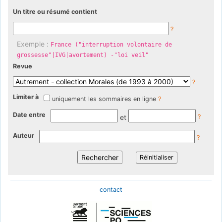
Un titre ou résumé contient
?
Exemple :
France ("interruption volontaire de
grossesse"|IVG|avortement) -"loi veil"
Revue
?
Limiter à
uniquement les sommaires en ligne
?
Date entre
et
?
Auteur
?
contact