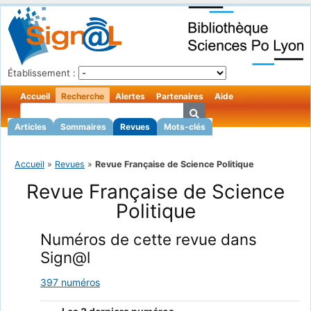
Établissement :
Accueil
Recherche
Alertes
Partenaires
Aide
Articles
Sommaires
Revues
Mots-clés
Accueil
»
Revues
»
Revue Française de Science Politique
Revue Française de Science
Politique
Numéros de cette revue dans
Sign@l
397 numéros