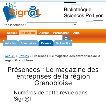
Établissement :
Accueil
Recherche
Alertes
Partenaires
Aide
Articles
Sommaires
Revues
Mots-clés
Accueil
»
Revues
»
Présences : Le magazine des entreprises de la
région Grenobloise
Présences : Le magazine des
entreprises de la région
Grenobloise
Numéros de cette revue dans
Sign@l