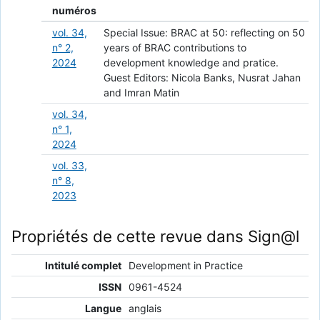
numéros
vol. 34,
Special Issue: BRAC at 50: reflecting on 50
n° 2,
years of BRAC contributions to
2024
development knowledge and pratice.
Guest Editors: Nicola Banks, Nusrat Jahan
and Imran Matin
vol. 34,
n° 1,
2024
vol. 33,
n° 8,
2023
Propriétés de cette revue dans Sign@l
Intitulé complet
Development in Practice
ISSN
0961-4524
Langue
anglais