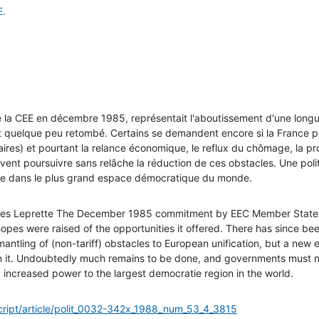
E.
 la CEE en décembre 1985, représentait l'aboutissement d'une longu
st quelque peu retombé. Certains se demandent encore si la France p
aires) et pourtant la relance économique, le reflux du chômage, la 
ent poursuivre sans relâche la réduction de ces obstacles. Une poli
nce dans le plus grand espace démocratique du monde.
ques Leprette The December 1985 commitment by EEC Member States t
pes were raised of the opportunities it offered. There has since been
mantling of (non-tariff) obstacles to European unification, but a ne
it. Undoubtedly much remains to be done, and governments must not 
nd increased power to the largest democratie region in the world.
cript/article/polit_0032-342x_1988_num_53_4_3815