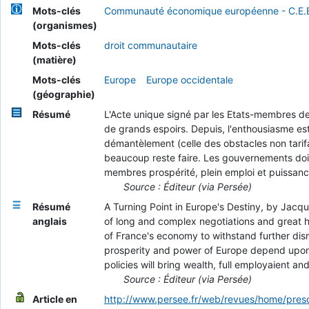
Mots-clés
Communauté économique européenne - C.E.
(organismes)
Mots-clés
droit communautaire
(matière)
Mots-clés
Europe
Europe occidentale
(géographie)
Résumé
L'Acte unique signé par les Etats-membres de
de grands espoirs. Depuis, l'enthousiasme e
démantèlement (celle des obstacles non tarif
beaucoup reste faire. Les gouvernements doiv
membres prospérité, plein emploi et puissa
Source : Éditeur (via Persée)
Résumé
A Turning Point in Europe's Destiny, by Jac
anglais
of long and complex negotiations and great ho
of France's economy to withstand further dis
prosperity and power of Europe depend upon 
policies will bring wealth, full employaient a
Source : Éditeur (via Persée)
Article en
http://www.persee.fr/web/revues/home/pres