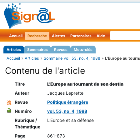
Accueil
Recherche
Alertes
Partenaires
Aide
Articles
Sommaires
Revues
Mots-clés
Accueil
»
Articles
»
Sommaire vol. 53, no. 4, 1988
»
L'Europe au tourna
Contenu de l'article
Titre
L'Europe au tournant de son destin
Auteur
Jacques Leprette
Revue
Politique étrangère
Numéro
vol. 53, no. 4, 1988
Rubrique /
L'Europe et sa défense
Thématique
Page
861-873