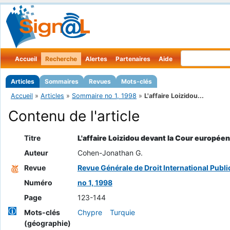
Accueil
Recherche
Alertes
Partenaires
Aide
Articles
Sommaires
Revues
Mots-clés
Accueil
»
Articles
»
Sommaire no 1, 1998
»
L'affaire Loizidou...
Contenu de l'article
Titre
L'affaire Loizidou devant la Cour europée
Auteur
Cohen-Jonathan G.
Revue
Revue Générale de Droit International Publi
Numéro
no 1, 1998
Page
123-144
Mots-clés
Chypre
Turquie
(géographie)