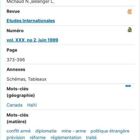
Michaud N.,Bélanger L.
Revue
Etudes Internationales
Numéro
vol. XXX, no 2, juin 1999
Page
373-396
Annexes
Schémas, Tableaux
Mots-clés
(géographie)
Canada
Haïti
Mots-clés
(matière)
conflit armé
diplomatie
mine - arme
politique étrangère
prévision
réforme
réglementation
traité