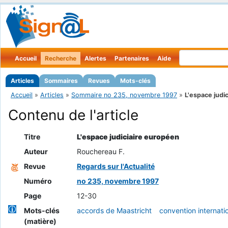
Accueil
Recherche
Alertes
Partenaires
Aide
Articles
Sommaires
Revues
Mots-clés
Accueil
»
Articles
»
Sommaire no 235, novembre 1997
»
L'espace judici
Contenu de l'article
Titre
L'espace judiciaire européen
Auteur
Rouchereau F.
Revue
Regards sur l'Actualité
Numéro
no 235, novembre 1997
Page
12-30
Mots-clés
accords de Maastricht
convention internati
(matière)