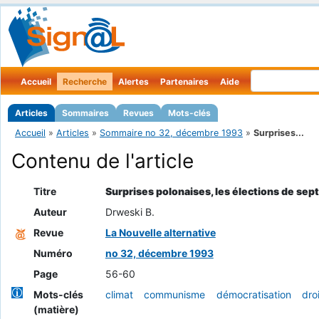
Accueil
Recherche
Alertes
Partenaires
Aide
Articles
Sommaires
Revues
Mots-clés
Accueil
»
Articles
»
Sommaire no 32, décembre 1993
»
Surprises...
Contenu de l'article
Titre
Surprises polonaises, les élections de se
Auteur
Drweski B.
Revue
La Nouvelle alternative
Numéro
no 32, décembre 1993
Page
56-60
Mots-clés
climat
communisme
démocratisation
dro
(matière)