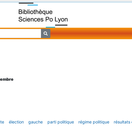
ptembre
ite
élection
gauche
parti politique
régime politique
résultats