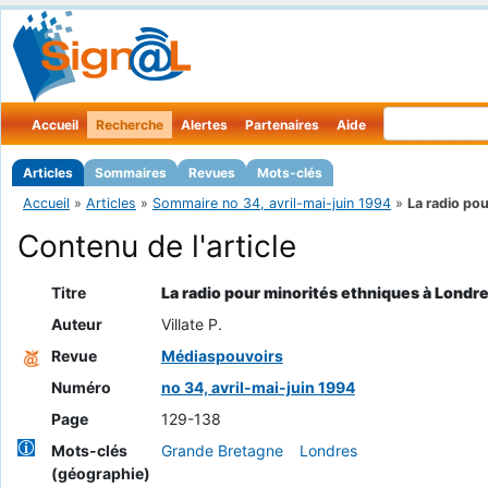
Accueil
Recherche
Alertes
Partenaires
Aide
Articles
Sommaires
Revues
Mots-clés
Accueil
»
Articles
»
Sommaire no 34, avril-mai-juin 1994
»
La radio pour
Contenu de l'article
Titre
La radio pour minorités ethniques à Londr
Auteur
Villate P.
Revue
Médiaspouvoirs
Numéro
no 34, avril-mai-juin 1994
Page
129-138
Mots-clés
Grande Bretagne
Londres
(géographie)