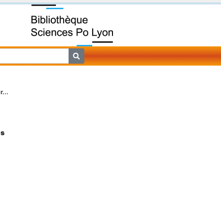
...
es