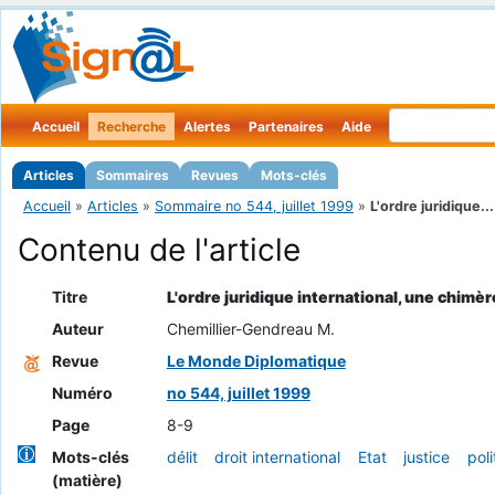
Accueil
Recherche
Alertes
Partenaires
Aide
Articles
Sommaires
Revues
Mots-clés
Accueil
»
Articles
»
Sommaire no 544, juillet 1999
»
L'ordre juridique...
Contenu de l'article
Titre
L'ordre juridique international, une chimèr
Auteur
Chemillier-Gendreau M.
Revue
Le Monde Diplomatique
Numéro
no 544, juillet 1999
Page
8-9
Mots-clés
délit
droit international
Etat
justice
poli
(matière)