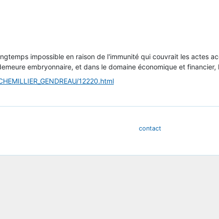
longtemps impossible en raison de l'immunité qui couvrait les actes a
e demeure embryonnaire, et dans le domaine économique et financier, 
7/CHEMILLIER_GENDREAU/12220.html
contact