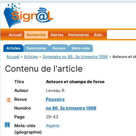
Accueil
Recherche
Alertes
Partenaires
Aide
Articles
Sommaires
Revues
Mots-clés
Accueil
»
Articles
»
Sommaire no 86, 3e trimestre 1998
»
Acteurs et c
Contenu de l'article
Titre
Acteurs et champs de force
Auteur
Leveau R.
Revue
Pouvoirs
Numéro
no 86, 3e trimestre 1998
Page
29-43
Mots-clés
Algérie
(géographie)