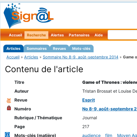
Accueil
Recherche
Alertes
Partenaires
Aide
Articles
Sommaires
Revues
Mots-clés
Accueil
»
Articles
»
Sommaire No 8-9, août-septembre 2014
»
Game of
Contenu de l'article
Titre
Game of Thrones : violen
Auteur
Tristan Brossat et Louise De
Revue
Esprit
Numéro
No 8-9, août-septembre 
Rubrique / Thématique
Journal
Page
217
Mots-clés (matière)
audience
film
Moyen A