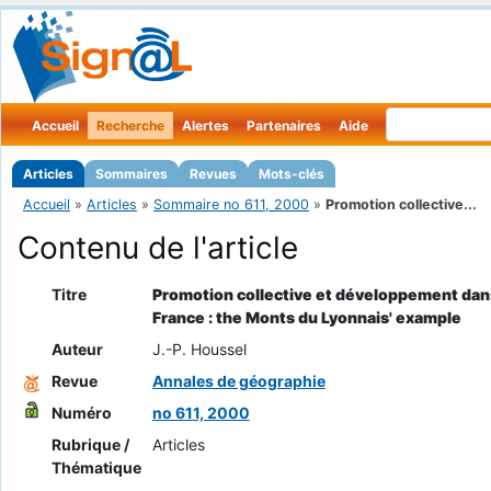
Accueil
Recherche
Alertes
Partenaires
Aide
Articles
Sommaires
Revues
Mots-clés
Accueil
»
Articles
»
Sommaire no 611, 2000
»
Promotion collective...
Contenu de l'article
Titre
Promotion collective et développement dans 
France : the Monts du Lyonnais' example
Auteur
J.-P. Houssel
Revue
Annales de géographie
Numéro
no 611, 2000
Rubrique /
Articles
Thématique