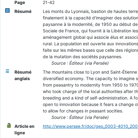
Page
21-42
Résumé
Les monts du Lyonnais, bastion de hautes terres
finalement à la capacité d'imaginer des solutio
paysanne à la modernité, de 1950 au début de l
Sociale de France, qui fournit à la Libération le
aménagement global qui associe élus et associat
rural. La population est ouverte aux innovation
faite sur les mêmes bases que celle des région
de la mutation des sociétés paysannes.
Source : Éditeur (via Persée)
Résumé
The mountains close to Lyon and Saint-Étienne c
anglais
diversified economy. The capacity to imagine s
from peasantry to modernity from 1950 to 1970.
who took charge of the local authorities after 
breeding and a kind of self-administration. A fo
open to innovation because it fears a change o
to allow for changes in peasant socities.
Source : Éditeur (via Persée)
Article en
http://www.persee.fr/doc/geo_0003-4010_20
ligne