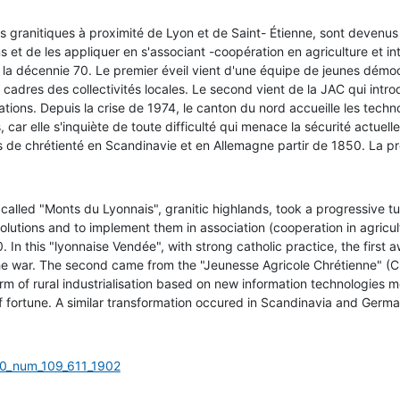
 granitiques à proximité de Lyon et de Saint- Étienne, sont devenus 
ns et de les appliquer en s'associant -coopération en agriculture et i
a décennie 70. Le premier éveil vient d'une équipe de jeunes démocra
s cadres des collectivités locales. Le second vient de la JAC qui intro
ions. Depuis la crise de 1974, le canton du nord accueille les technol
s, car elle s'inquiète de toute difficulté qui menace la sécurité actu
s de chrétienté en Scandinavie et en Allemagne partir de 1850. La pr
alled "Monts du Lyonnais", granitic highlands, took a progressive tu
olutions and to implement them in association (cooperation in agricu
 In this "lyonnaise Vendée", with strong catholic practice, the fir
the war. The second came from the "Jeunesse Agricole Chrétienne" (Chr
rm of rural industrialisation based on new information technologies mo
f fortune. A similar transformation occured in Scandinavia and Germ
00_num_109_611_1902