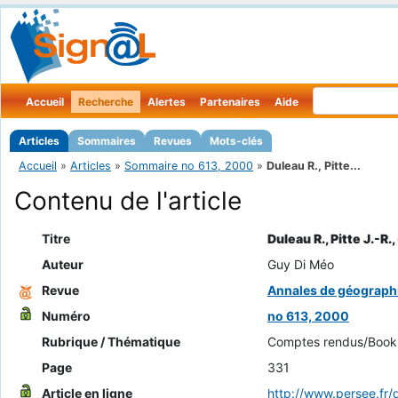
Accueil
Recherche
Alertes
Partenaires
Aide
Articles
Sommaires
Revues
Mots-clés
Accueil
»
Articles
»
Sommaire no 613, 2000
»
Duleau R., Pitte...
Contenu de l'article
Titre
Duleau R., Pitte J.-R.,
Auteur
Guy Di Méo
Revue
Annales de géograph
Numéro
no 613, 2000
Rubrique / Thématique
Comptes rendus/Book
Page
331
Article en ligne
http://www.persee.f