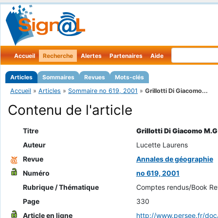
Accueil
Recherche
Alertes
Partenaires
Aide
Articles
Sommaires
Revues
Mots-clés
Accueil
»
Articles
»
Sommaire no 619, 2001
»
Grillotti Di Giacomo...
Contenu de l'article
Titre
Grillotti Di Giacomo M.G. 
Auteur
Lucette Laurens
Revue
Annales de géographie
Numéro
no 619, 2001
Rubrique / Thématique
Comptes rendus/Book Re
Page
330
Article en ligne
http://www.persee.fr/d