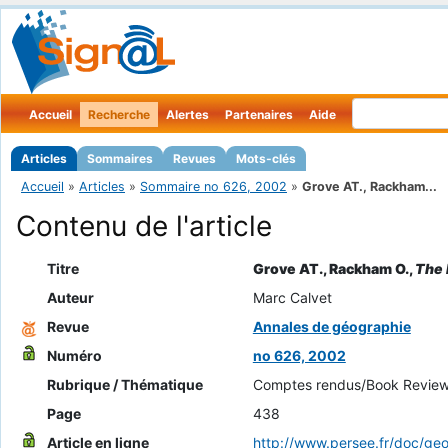
Accueil
Recherche
Alertes
Partenaires
Aide
Articles
Sommaires
Revues
Mots-clés
Accueil
»
Articles
»
Sommaire no 626, 2002
»
Grove AT., Rackham...
Contenu de l'article
Titre
Grove AT., Rackham O.,
The 
Auteur
Marc Calvet
Revue
Annales de géographie
Numéro
no 626, 2002
Rubrique / Thématique
Comptes rendus/Book Revie
Page
438
Article en ligne
http://www.persee.fr/doc/g