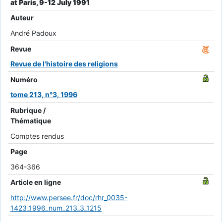
at Paris, 9-12 July 1991
Auteur
André Padoux
Revue
Revue de l'histoire des religions
Numéro
tome 213, n°3, 1996
Rubrique /
Thématique
Comptes rendus
Page
364-366
Article en ligne
http://www.persee.fr/doc/rhr_0035-
1423_1996_num_213_3_1215