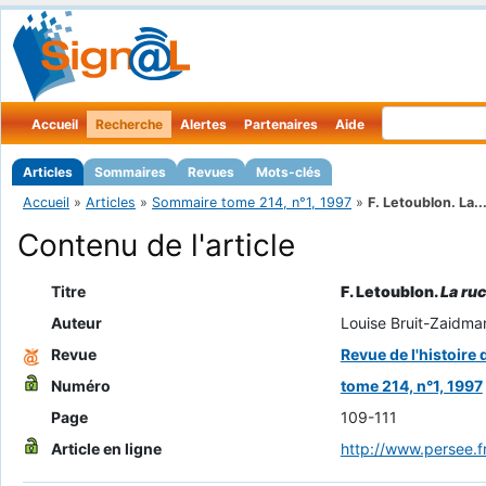
Accueil
Recherche
Alertes
Partenaires
Aide
Articles
Sommaires
Revues
Mots-clés
Accueil
»
Articles
»
Sommaire tome 214, n°1, 1997
»
F. Letoublon. La..
Contenu de l'article
Titre
F. Letoublon.
La ru
Auteur
Louise Bruit-Zaidma
Revue
Revue de l'histoire 
Numéro
tome 214, n°1, 1997
Page
109-111
Article en ligne
http://www.persee.