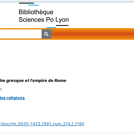
.
che grecque et l'empire de Rome
n
des religions
fr/doc/rhr_0035-1423_1997_num_214_1_1190