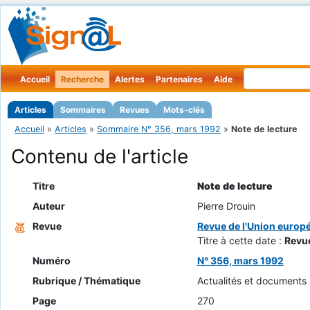
Accueil
Recherche
Alertes
Partenaires
Aide
Articles
Sommaires
Revues
Mots-clés
Accueil
»
Articles
»
Sommaire N° 356, mars 1992
»
Note de lecture
Contenu de l'article
Titre
Note de lecture
Auteur
Pierre Drouin
Revue
Revue de l'Union europ
Titre à cette date :
Revu
Numéro
N° 356, mars 1992
Rubrique / Thématique
Actualités et documents
Page
270