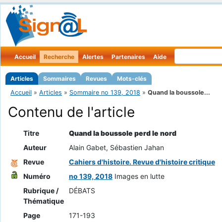
Accueil
Recherche
Alertes
Partenaires
Aide
Articles
Sommaires
Revues
Mots-clés
Accueil
»
Articles
»
Sommaire no 139, 2018
»
Quand la boussole...
Contenu de l'article
Titre
Quand la boussole perd le nord
Auteur
Alain Gabet, Sébastien Jahan
Revue
Cahiers d'histoire. Revue d'histoire critique
Numéro
no 139, 2018
Images en lutte
Rubrique /
DÉBATS
Thématique
Page
171-193