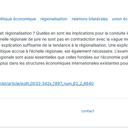
litique économique
régionalisation
relations bilatérales
union é
 et régionalisation ? Quelles en sont les implications pour la conduit
nnelle régionale de jure ne sont pas en contradiction avec la vague mo
plication suffisante de la tendance à la régionalisation. Une explica
itique accrue à l'échelle régionale, est également nécessaire. L'exa
 régionale sont aussi essentielles que celles fondées sur l'économie p
n plus dans les structures économiques internationales existantes pou
ript/article/polit_0032-342x_1997_num_62_2_4640
contact