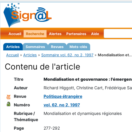
Accueil
Recherche
Alertes
Partenaires
Aide
Articles
Sommaires
Revues
Mots-clés
Accueil
»
Articles
»
Sommaire vol. 62, no 2, 1997
»
Mondialisation et..
Contenu de l'article
Titre
Mondialisation et gouvernance : l'émergen
Auteur
Richard Higgott, Christine Cart, Frédérique 
Revue
Politique étrangère
Numéro
vol. 62, no 2, 1997
Rubrique /
Mondialisation et dynamiques régionales
Thématique
Page
277-292